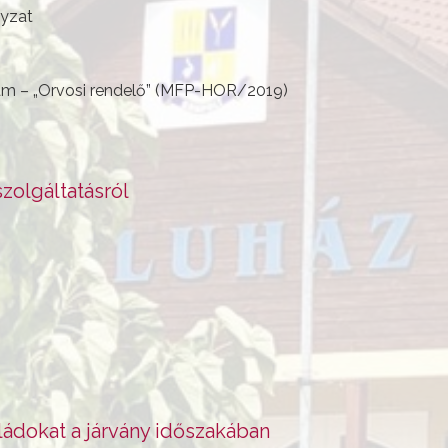
yzat
ram – „Orvosi rendelő” (MFP-HOR/2019)
zolgáltatásról
aládokat a járvány időszakában