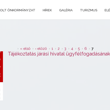
OLT ÖNKORMÁNYZAT
HÍREK
GALÉRIA
TURIZMUS
EL
« első
‹ előző
1
2
3
4
5
6
7
Tájékoztatás járási hivatal ügyfélfogadásána