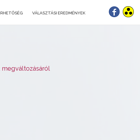
ÉRHETŐSÉG
VÁLASZTÁSI EREDMÉNYEK
k megváltozásáról