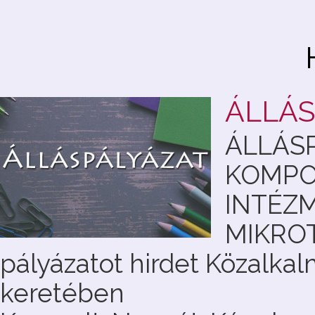
ÁLLÁS
ÁLLÁS
KOMPO
INTÉZ
MIKRO
pályázatot hirdet Közalkalm
keretében