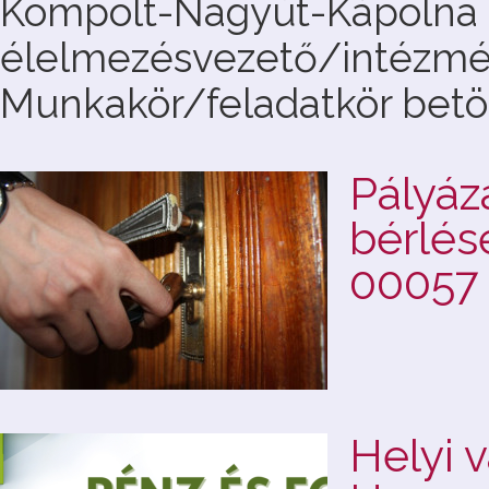
Kompolt-Nagyút-Kápolna G
élelmezésvezető/intézm
Munkakör/feladatkör betöl
Pályáza
bérlés
00057
Helyi 