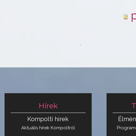
p
Hírek
T
Kompolti hírek
Élmén
Aktuális hírek Kompoltról
Programo