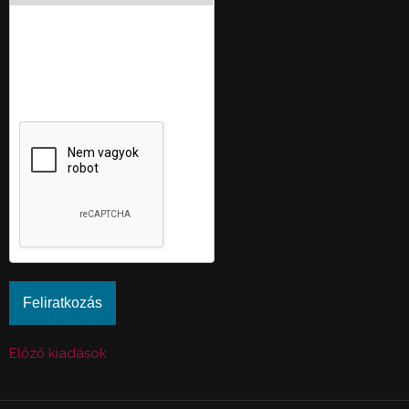
Ez a kérdés teszteli, hogy
vajon ember-e a látogató,
valamint megelőzi az
automatikus kéretlen
üzenetek beküldését.
Előző kiadások