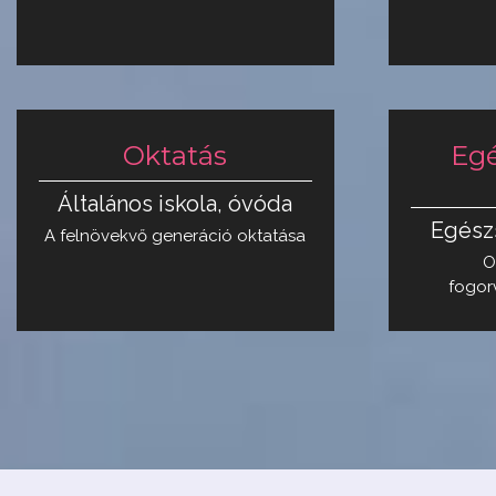
Oktatás
Eg
Általános iskola, óvóda
Egész
A felnövekvő generáció oktatása
O
fogor