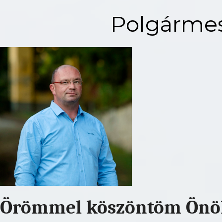
Polgármes
Örömmel köszöntöm Önöke