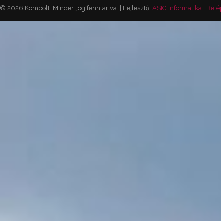
© 2026 Kompolt. Minden jog fenntartva. | Fejlesztő:
ASIG Informatika
|
Belé