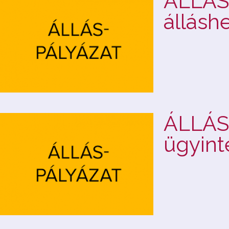
ÁLLÁSP
állásh
ÁLLÁS
ügyint