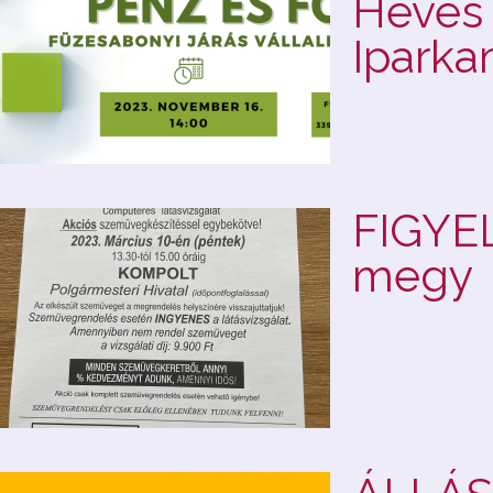
Heves 
Iparka
FIGYEL
megy