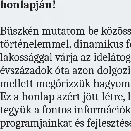
honlapján!
Büszkén mutatom be közöss
történelemmel, dinamikus fe
lakossággal várja az idelát
évszázadok óta azon dolgozi
mellett megőrizzük hagyomá
Ez a honlap azért jött létr
tegyük a fontos információka
programjainkat és fejlesztés