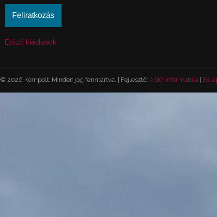
Előző kiadások
© 2026 Kompolt. Minden jog fenntartva. | Fejlesztő:
ASIG Informatika
|
Belé