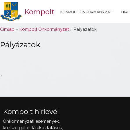
Kompolt
KOMPOLT ÖNKORMÁNYZAT
HÍRE
Jelenlegi hely
Címlap
»
Kompolt Önkormányzat
» Pályázatok
Pályázatok
Kompolt hírlevél
Önkormányzati események,
közszolgálati tájékoztatások,