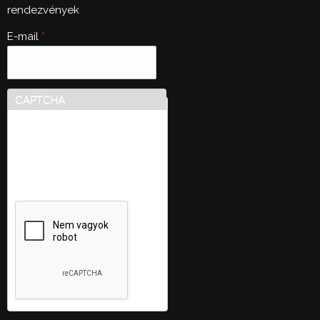
rendezvények
E-mail
*
CAPTCHA
Ez a kérdés teszteli, hogy
vajon ember-e a látogató,
valamint megelőzi az
automatikus kéretlen
üzenetek beküldését.