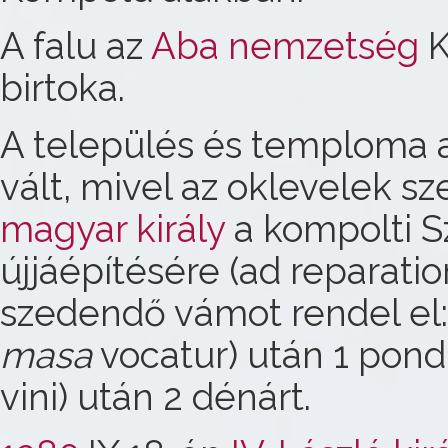
A falu az
Aba nemzetség
K
birtoka.
A település és temploma a
vált, mivel az oklevelek sz
magyar király
a kompolti S
újjáépítésére (ad reparat
szedendő vámot rendel el: 1
masa
vocatur) után 1 pondu
vini) után 2 dénárt.