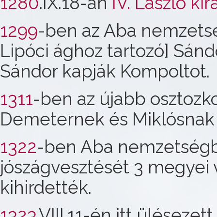
1280
.IX.18-án
IV. László kir
1299
-ben az Aba nemzetsé
Lipóci ághoz tartozó] Sándo
Sándor kapják Kompoltot.
1311
-ben az újabb osztozk
Demeternek és Miklósnak 
1322
-ben Aba nemzetségbe
jószágvesztését 3 megyei 
kihirdették.
1323
.VIII.11-én itt ülésezet