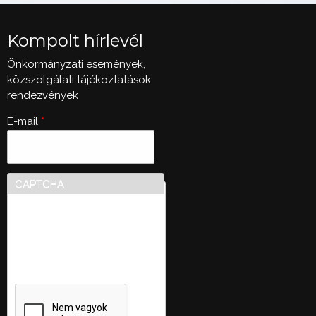
Kompolt hírlevél
Önkormányzati események,
közszolgálati tájékoztatások,
rendezvények
E-mail
*
CAPTCHA
Ez a kérdés teszteli, hogy
vajon ember-e a látogató,
valamint megelőzi az
automatikus kéretlen
üzenetek beküldését.