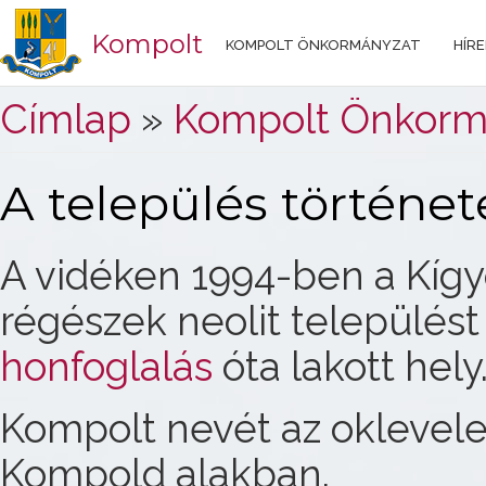
Kompolt
KOMPOLT ÖNKORMÁNYZAT
HÍRE
Jelenlegi hely
Címlap
»
Kompolt Önkorm
A település történet
A vidéken 1994-ben a Kígy
régészek neolit települést 
honfoglalás
óta lakott hely
Kompolt nevét az oklevel
Kompold alakban.