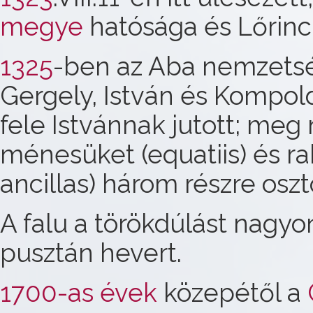
megye
hatósága és Lőrinc 
1325
-ben az Aba nemzetség
Gergely, István és Kompol
fele Istvánnak jutott; meg 
ménesüket (equatiis) és ra
ancillas) három részre oszt
A falu a törökdúlást nagy
pusztán hevert.
1700-as évek
közepétől a