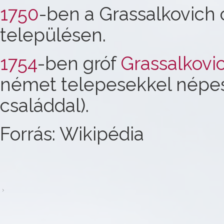
1750
-ben a Grassalkovich c
településen.
1754
-ben gróf
Grassalkovic
német telepesekkel népesí
családdal).
Forrás: Wikipédia