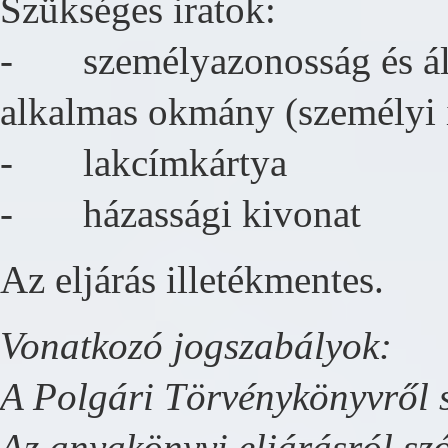
Szükséges iratok:
- személyazonosság és áll
alkalmas okmány (személyi i
- lakcímkártya
-
házassági kivonat
Az eljárás illetékmentes.
Vonatkozó jogszabályok:
A Polgári Törvénykönyvről s
Az anyakönyvi eljárásról szó