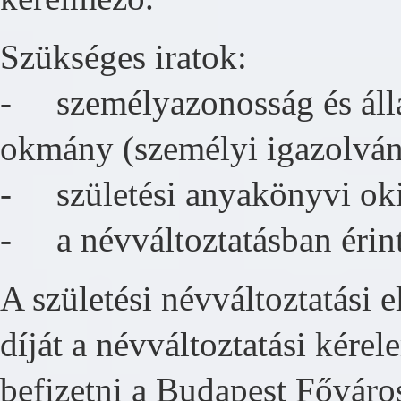
Szükséges iratok:
- személyazonosság és álla
okmány (személyi igazolvány
- születési anyakönyvi oki
- a névváltoztatásban érint
A születési névváltoztatási el
díját a névváltoztatási kérel
befizetni a Budapest Fővá