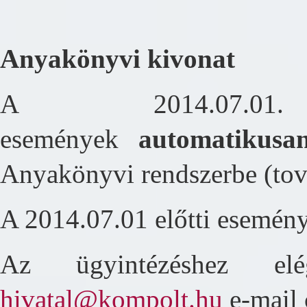
Anyakönyvi kivonat
A 2014.07.0
események
automatikusa
Anyakönyvi rendszerbe (to
A 2014.07.01 előtti esemén
Az ügyintézéshez e
hivatal@kompolt.hu
e-mail