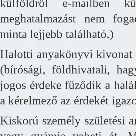
külföldről e-mailben kü
meghatalmazást nem foga
minta lejjebb található.)
Halotti anyakönyvi kivonat
(bírósági, földhivatali, ha
jogos érdeke fűződik a halá
a kérelmező az érdekét igazo
Kiskorú személy születési a
vagy gyámja veheti át. M