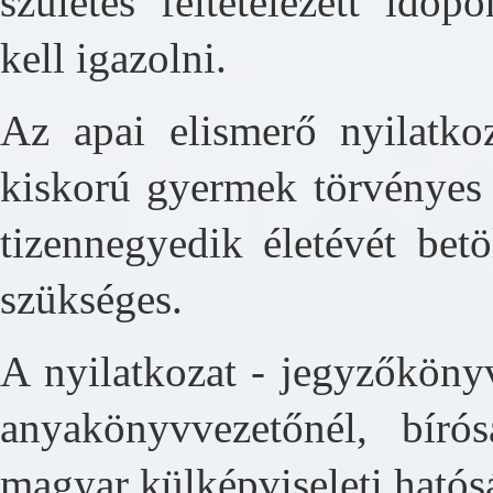
születés feltételezett időp
kell igazolni.
Az apai elismerő nyilatkoz
kiskorú gyermek törvényes 
tizennegyedik életévét bet
szükséges.
A nyilatkozat - jegyzőkönyv
anyakönyvvezetőnél, bíró
magyar külképviseleti hatós