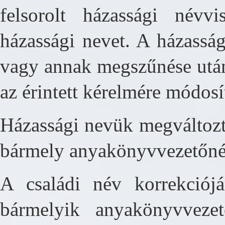
felsorolt házassági névvi
házassági nevet. A házasság
vagy annak megszűnése után
az érintett kérelmére módosí
Házassági nevük megváltoztat
bármely anyakönyvvezetőné
A családi név korrekciójá
bármelyik anyakönyvvezet