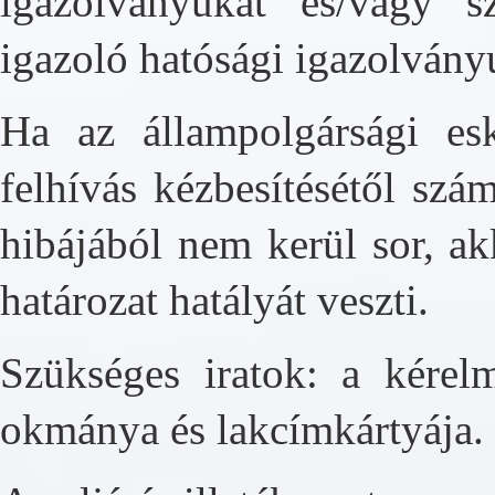
igazolványukat és/vagy s
igazoló hatósági igazolvány
Ha az állampolgársági es
felhívás kézbesítésétől szá
hibájából nem kerül sor, ak
határozat hatályát veszti.
Szükséges iratok: a kérel
okmánya és lakcímkártyája.