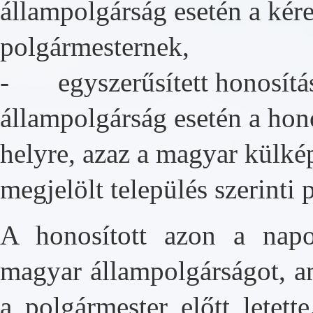
állampolgárság esetén a kér
polgármesternek,
- egyszerűsített honosítási 
állampolgárság esetén a hon
helyre, azaz a magyar külké
megjelölt település szerinti
A honosított azon a nap
magyar állampolgárságot, a
a polgármester előtt letet