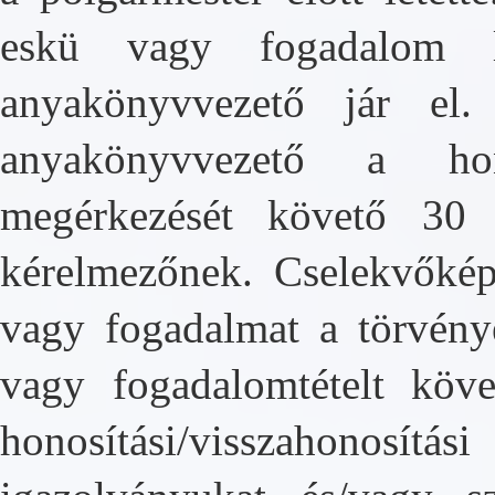
eskü vagy fogadalom le
anyakönyvvezető jár el.
anyakönyvvezető a honos
megérkezését követő 30 
kérelmezőnek. Cselekvőkép
vagy fogadalmat a törvénye
vagy fogadalomtételt köve
honosítási/visszahonosítá