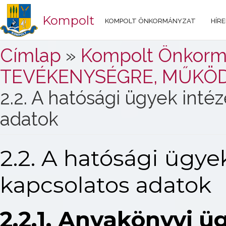
Kompolt
KOMPOLT ÖNKORMÁNYZAT
HÍRE
Jelenlegi hely
Címlap
»
Kompolt Önkorm
TEVÉKENYSÉGRE, MŰKÖ
2.2. A hatósági ügyek inté
adatok
2.2. A hatósági ügye
kapcsolatos adatok
2.2.1. Anyakönyvi ü