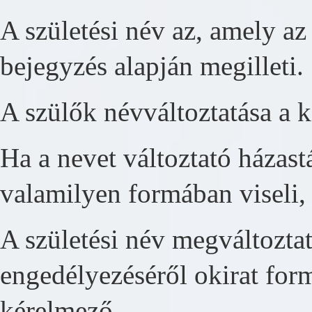
A születési név az, amely az 
bejegyzés alapján megilleti.
A szülők névváltoztatása a k
Ha a nevet változtató házast
valamilyen formában viseli, a
A születési név megváltozta
engedélyezéséről okirat form
kérelmező.