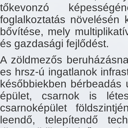
tőkevonzó képességé
foglalkoztatás növelésén k
bővítése, mely multiplikat
és gazdasági fejlődést.
A zöldmezős beruházásna
es hrsz-ú ingatlanok infrast
későbbiekben bérbeadás út
épület, csarnok is lét
csarnoképület földszintjé
leendő, telepítendő tec