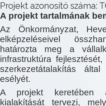
Projekt azonosító száma: 
A projekt tartalmának be
Az Önkormányzat, Heve
elképzeléseivel összh
határozta meg a vállal
infrastruktúra fejlesztés
szerkezetátalakítás ált
esélyét.
A projekt keretében a
kialakítását tervezi, me