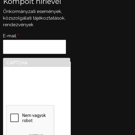
Kompolt hírlevél
Önkormányzati események,
közszolgálati tájékoztatások,
rendezvények
E-mail
*
CAPTCHA
Ez a kérdés teszteli, hogy
vajon ember-e a látogató,
valamint megelőzi az
automatikus kéretlen
üzenetek beküldését.