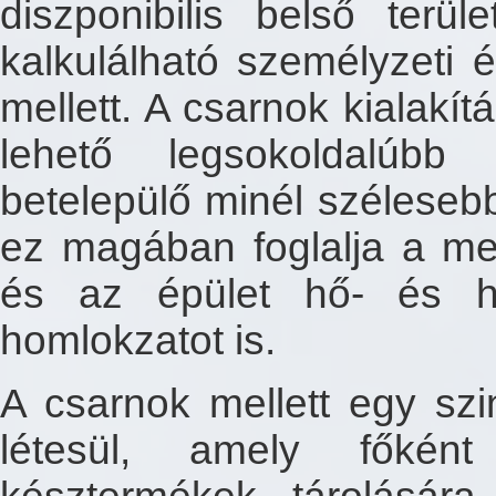
diszponibilis belső terül
kalkulálható személyzeti é
mellett. A csarnok kialakít
lehető legsokoldalúbb
betelepülő minél szélesebb
ez magában foglalja a megf
és az épület hő- és ha
homlokzatot is.
A csarnok mellett egy szi
létesül, amely főként