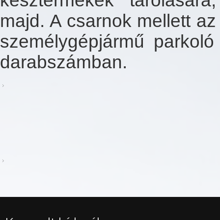
késztermékek tárolására
majd. A csarnok mellett az
személygépjármű parkoló k
darabszámban.