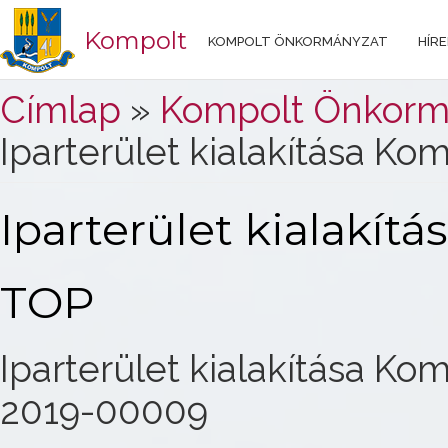
Kompolt
KOMPOLT ÖNKORMÁNYZAT
HÍRE
Jelenlegi hely
Címlap
»
Kompolt Önkorm
Iparterület kialakítása Ko
Iparterület kialakít
TOP
Iparterület kialakítása Ko
2019-00009