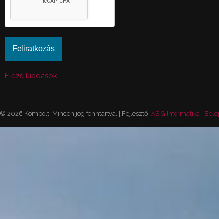
Előző kiadások
© 2026 Kompolt. Minden jog fenntartva. | Fejlesztő:
ASIG Informatika
|
Belé