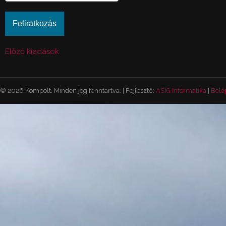
Előző kiadások
© 2026 Kompolt. Minden jog fenntartva. | Fejlesztő:
ASIG Informatika
|
Belé