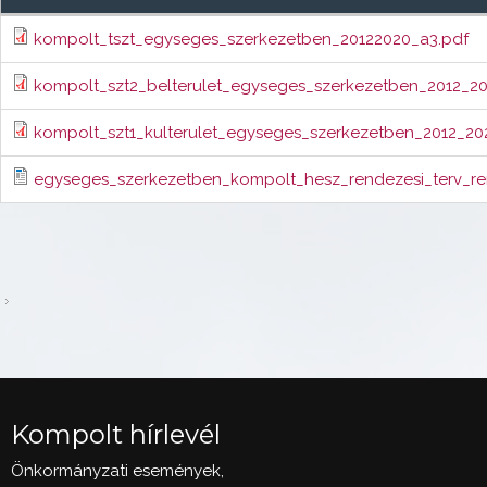
kompolt_tszt_egyseges_szerkezetben_20122020_a3.pdf
kompolt_szt2_belterulet_egyseges_szerkezetben_2012_2
kompolt_szt1_kulterulet_egyseges_szerkezetben_2012_20
egyseges_szerkezetben_kompolt_hesz_rendezesi_terv_re
Kompolt hírlevél
Önkormányzati események,