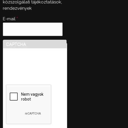
közszolgálati tájékoztatások,
rendezvények
E-mail
*
CAPTCHA
Ez a kérdés teszteli, hogy
vajon ember-e a látogató,
valamint megelőzi az
automatikus kéretlen
üzenetek beküldését.