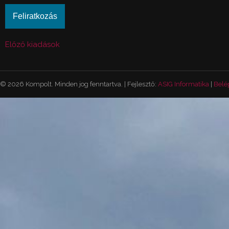
Előző kiadások
© 2026 Kompolt. Minden jog fenntartva. | Fejlesztő:
ASIG Informatika
|
Belé