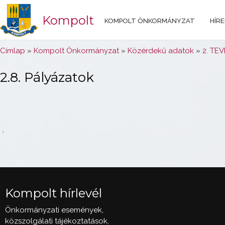
Kompolt
KOMPOLT ÖNKORMÁNYZAT
HÍRE
Jelenlegi hely
Címlap
»
Kompolt Önkormányzat
»
Közérdekű adatok
»
2. TE
2.8. Pályázatok
Kompolt hírlevél
Önkormányzati események,
közszolgálati tájékoztatások,