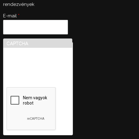
rendezvények
E-mail
*
CAPTCHA
Ez a kérdés teszteli, hogy
vajon ember-e a látogató,
valamint megelőzi az
automatikus kéretlen
üzenetek beküldését.