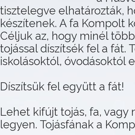
tisztelegve elhatározták, h
készítenek. A fa Kompolt k
Céljuk az, hogy minél több
tojással díszítsék fel a fát
iskolásoktól, óvodásoktól 
Díszítsük fel együtt a fát!
Lehet kifújt tojás, fa, vag
legyen. Tojásfának a Komp