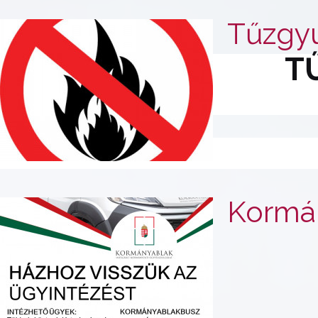
Tűzgyú
T
Kormá