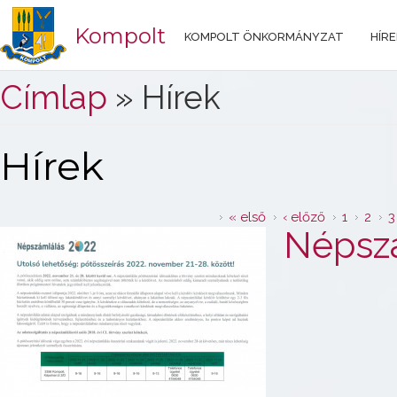
Kompolt
KOMPOLT ÖNKORMÁNYZAT
HÍRE
Jelenlegi hely
Címlap
» Hírek
Hírek
Oldalak
« első
‹ előző
1
2
3
Népszá