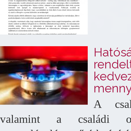
Hatósá
rendel
kedvez
menny
A csal
valamint a családi ot