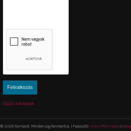
vajon ember-e a látogató,
valamint megelőzi az
automatikus kéretlen
üzenetek beküldését.
Előző kiadások
© 2026 Kompolt. Minden jog fenntartva. | Fejlesztő:
ASIG Informatika
|
Belé