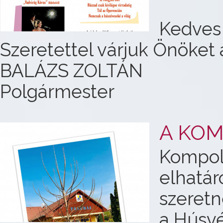
Kedves
Szeretettel várjuk Önöket 
BALÁZS ZOLTÁN
Polgármester
A KOM
Kompol
elhatá
szeret
a Húsv