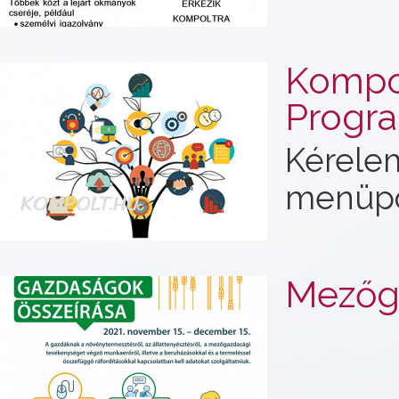
Kompo
Progra
Kérele
menüpo
Mezőga