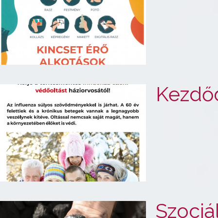
Kezdőd
Szociá