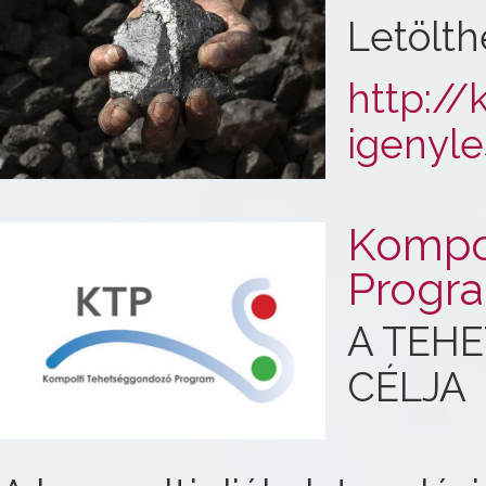
Letölt
http://
igenyle
Kompo
Progr
A TEH
CÉLJA