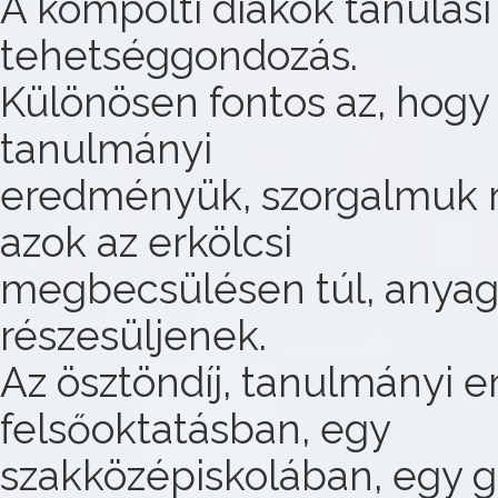
A kompolti diákok tanulás
tehetséggondozás.
Különösen fontos az, hogy 
tanulmányi
eredményük, szorgalmuk ré
azok az erkölcsi
megbecsülésen túl, anyag
részesüljenek.
Az ösztöndíj, tanulmányi 
felsőoktatásban, egy
szakközépiskolában, egy 