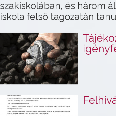
szakiskolában, és három á
iskola felső tagozatán tanu
Tájéko
igényf
Felhív