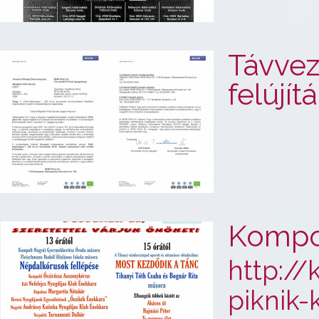
Távvez
felújít
Kompol
http://
piknik-