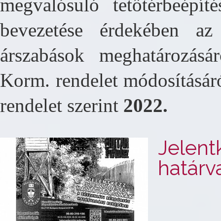
megvalósuló tetőtérbeépí
bevezetése érdekében az 
árszabások meghatározásá
Korm. rendelet módosításár
rendelet szerint
2022.
Jelent
határv