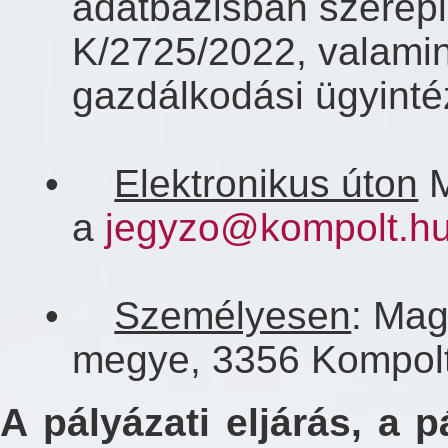
adatbázisban szerepl
K/2725/2022, valami
gazdálkodási ügyinté
•
Elektronikus úton
M
a
jegyzo@kompolt.h
•
Személyesen
: Mag
megye, 3356 Kompolt,
A pályázati eljárás, a 