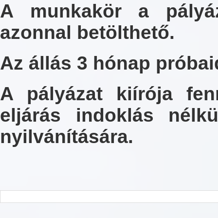
A munkakör a pályáza
azonnal betölthető.
Az állás 3 hónap próbai
A pályázat kiírója fen
eljárás indoklás nélk
nyilvánítására.