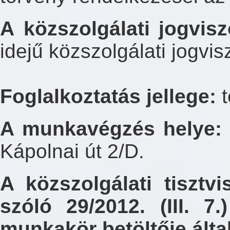
A közszolgálati jogvis
idejű közszolgálati jogvi
Foglalkoztatás jellege:
t
A munkavégzés helye:
Kápolnai út 2/D.
A közszolgálati tisztvi
szóló 29/2012. (III. 7
munkakör betöltője által