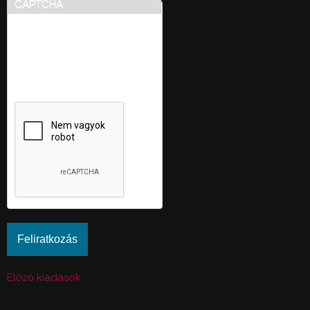
CAPTCHA
Ez a kérdés teszteli, hogy
vajon ember-e a látogató,
valamint megelőzi az
automatikus kéretlen
üzenetek beküldését.
Előző kiadások