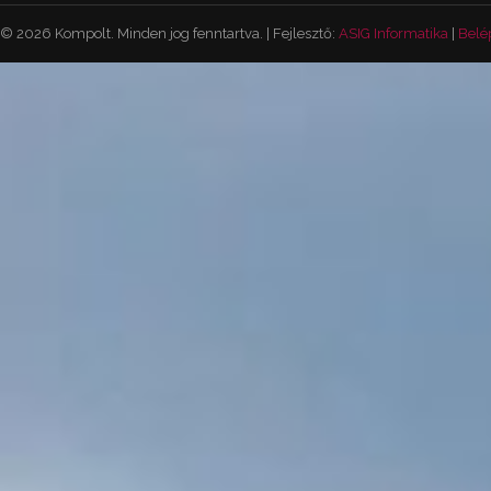
© 2026 Kompolt. Minden jog fenntartva. | Fejlesztő:
ASIG Informatika
|
Belé