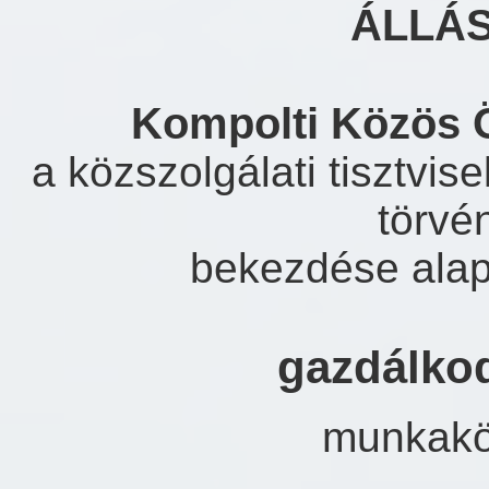
ÁLLÁ
Kompolti Közös 
a közszolgálati tisztvis
törvén
bekezdése alapj
gazdálkod
munkakör