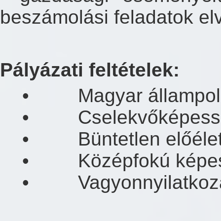
beszámolási feladatok e
Pályázati feltételek:
• Magyar állampolg
• Cselekvőképess
• Büntetlen előélet
• Középfokú képesít
• Vagyonnyilatkozat té