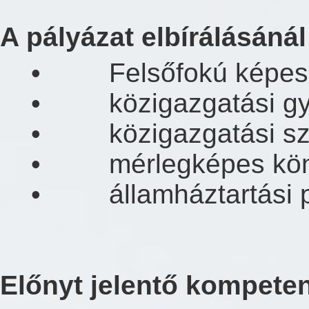
A pályázat elbírálásánál 
• Felsőfokú képesí
• közigazgatási gya
• közigazgatási sz
• mérlegképes könyv
• államháztartási pé
Előnyt jelentő kompeten