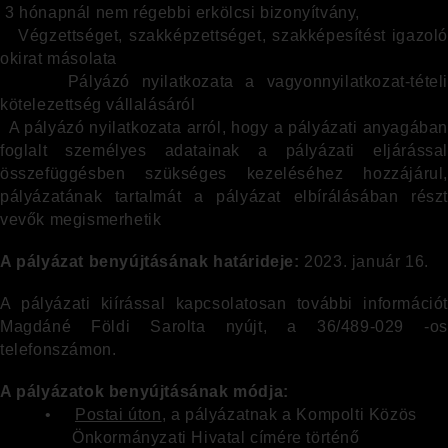
3 hónapnál nem régebbi erkölcsi bizonyítvány,
Végzettséget, szakképzettséget, szakképesítést igazoló
okirat másolata
Pályázó nyilatkozata a vagyonnyilatkozat-tétel
kötelezettség vállalásáról
A pályázó nyilatkozata arról, hogy a pályázati anyagában
foglalt személyes adatainak a pályázati eljárással
összefüggésben szükséges kezeléséhez hozzájárul,
pályázatának tartalmát a pályázat elbírálásában részt
vevők megismerhetik
A pályázat benyújtásának határideje:
2023. január 16.
A pályázati kiírással kapcsolatosan további információt
Magdáné Földi Sarolta nyújt, a 36/489-029 -os
telefonszámon.
A pályázatok benyújtásának módja:
•
Postai úton
, a pályázatnak a Kompolti Közös
Önkormányzati Hivatal címére történő