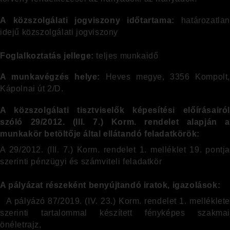
A közszolgálati jogviszony időtartama:
határozatlan
idejű közszolgálati jogviszony
Foglalkoztatás jellege:
teljes munkaidő
A munkavégzés helye:
Heves megye, 3356 Kompolt
Kápolnai út 2/D.
A közszolgálati tisztviselők képesítési előírásairól
szóló 29/2012. (III. 7.) Korm. rendelet alapján a
munkakör betöltője által ellátandó feladatkörök:
A 29/2012. (III. 7.) Korm. rendelet 1. melléklet 19. pontja
szerinti pénzügyi és számviteli feladatkör
A pályázat részeként benyújtandó iratok, igazolások:
A pályázó 87/2019. (IV. 23.) Korm. rendelet 1. melléklete
szerinti tartalommal készített fényképes szakmai
önéletrajz,