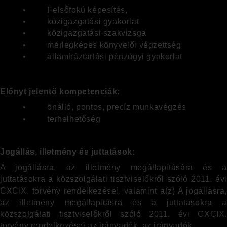
• Felsőfokú képesítés,
• közigazgatási gyakorlat
• közigazgatási szakvizsga
• mérlegképes könyvelői végzettség
• államháztartási pénzügyi gyakorlat
Előnyt jelentő kompetenciák:
• önálló, pontos, precíz munkavégzés
• terhelhetőség
Jogállás, illetmény és juttatások:
A jogállásra, az illetmény megállapítására és a
juttatásokra a közszolgálati tisztviselőkről szóló 2011. évi
CXCIX. törvény rendelkezései, valamint a(z) A jogállásra,
az illetmény megállapításra és a juttatásokra a
közszolgálati tisztviselőkről szóló 2011. évi CXCIX.
törvény rendelkezései az irányadók. az irányadók.