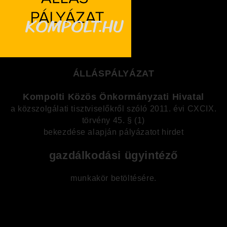
ÁLLÁSPÁLYÁZAT
Kompolti Közös Önkormányzati Hivatal
a közszolgálati tisztviselőkről szóló 2011. évi CXCIX.
törvény 45. § (1)
bekezdése alapján pályázatot hirdet
gazdálkodási ügyintéző
munkakör betöltésére.