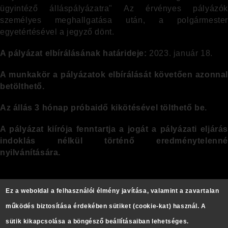
ügyintéző álláspályázatra" Az érvényes pályázók
személyes meghallgatása után, a polgármester
egyetértésével a jegyző dönt.
A pályázat elbírálásának határideje:
2023. január 18.
A munkakör a pályázatok elbírálását követően azonnal
betölthető.
Az állás 3 hónap próbaidő kikötésével tölthető be.
A pályázat kiírója fenntartja a jogát a pályázati eljárás
indoklás nélkül történő eredménytelenné
nyilvánítására.
Ez a weboldal a felhasználói élmény javítása, valamint a zavartalan
működés biztosítása érdekében sütiket (cookie-kat) használ. A
sütik kikapcsolása a böngésző beállításaiban lehetséges.