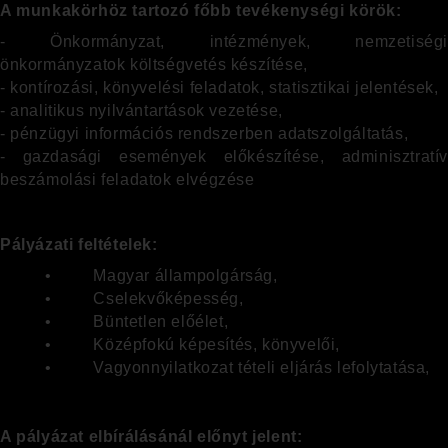
A munkakörhöz tartozó főbb tevékenységi körök:
- Önkormányzat, intézmények, nemzetiségi
önkormányzatok költségvetés készítése,
- kontírozási, könyvelési feladatok, statisztikai jelentések,
- analitikus nyilvántartások vezetése,
- pénzügyi információs rendszerben adatszolgáltatás,
- gazdasági események előkészítése, adminisztratív
beszámolási feladatok elvégzése
Pályázati feltételek:
• Magyar állampolgárság,
• Cselekvőképesség,
• Büntetlen előélet,
• Középfokú képesítés, könyvelői,
• Vagyonnyilatkozat tételi eljárás lefolytatása,
A pályázat elbírálásánál előnyt jelent: