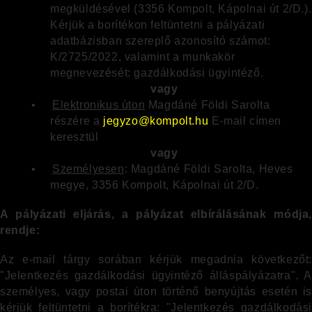
megküldésével (3356 Kompolt, Kápolnai út 2/D.).
Kérjük a borítékon feltüntetni a pályázati
adatbázisban szereplő azonosító számot:
K/2725/2022, valamint a munkakör
megnevezését: gazdálkodási ügyintéző.
vagy
•
Elektronikus úton
Magdáné Földi Sarolta
részére a
jegyzo@kompolt.hu
E-mail címen
keresztül
vagy
•
Személyesen
: Magdáné Földi Sarolta, Heves
megye, 3356 Kompolt, Kápolnai út 2/D.
A pályázati eljárás, a pályázat elbírálásának módja,
rendje:
Az e-mail tárgy sorában kérjük megadnia következőt:
"Jelentkezés gazdálkodási ügyintéző álláspályázatra". A
személyes, vagy postai úton történő benyújtás esetén is
kérjük feltüntetni a borítékra: "Jelentkezés gazdálkodási