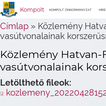
Kompolt
KOMPOLT ÖNKORMÁNYZAT
HÍRE
Jelenlegi hely
Címlap
» Közlemény Hatva
vasútvonalainak korszerű
Közlemény Hatvan-F
vasútvonalainak kor
Letölthető fileok:
kozlemeny_20220428152