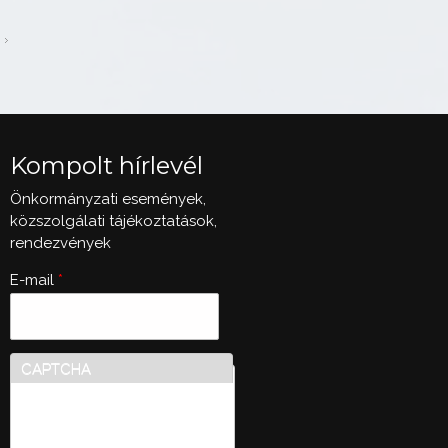
Kompolt hírlevél
Önkormányzati események,
közszolgálati tájékoztatások,
rendezvények
E-mail
*
CAPTCHA
Ez a kérdés teszteli, hogy
vajon ember-e a látogató,
valamint megelőzi az