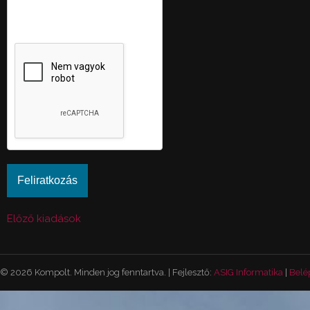
automatikus kéretlen
üzenetek beküldését.
Előző kiadások
© 2026 Kompolt. Minden jog fenntartva. | Fejlesztő:
ASIG Informatika
|
Belé