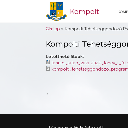
Kompolt
KOMP
Jelenlegi hely
Címlap
» Kompolti Tehetséggondozó P
Kompolti Tehetséggo
Letölthető fileok:
tanuloi_urlap_2021-2022._tanev_i._fel
kompolti_tehetseggondozo_program_p