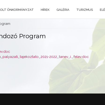
OLT ÖNKORMÁNYZAT
HÍREK
GALÉRIA
TURIZMUS
EL
rogram
ndozó Program
ev.doc
alyazati_tajekoztato_2021-2022_tanev_i._felev.doc