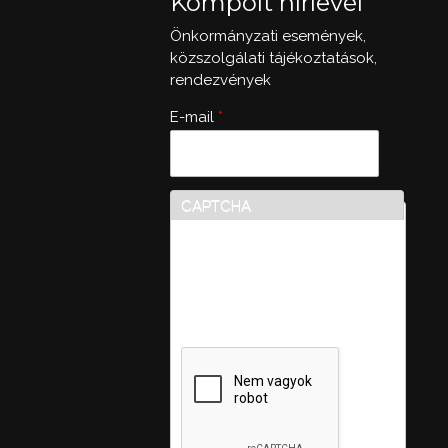
Kompolt hírlevél
Önkormányzati események,
közszolgálati tájékoztatások,
rendezvények
E-mail
*
CAPTCHA
Ez a kérdés teszteli, hogy
vajon ember-e a látogató,
valamint megelőzi az
automatikus kéretlen
üzenetek beküldését.