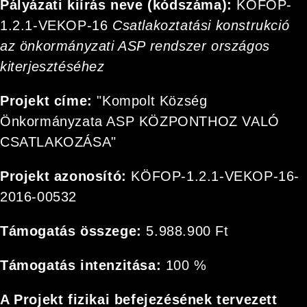
Pályázati kiírás neve (kódszáma):
KÖFOP-
1.2.1-VEKOP-16
Csatlakoztatási konstrukció
az önkormányzati ASP rendszer országos
kiterjesztéséhez
Projekt címe:
"Kompolt Község
Önkormányzata ASP KÖZPONTHOZ VALÓ
CSATLAKOZÁSA"
Projekt azonosító:
KÖFOP-1.2.1-VEKOP-16-
2016-
00532
Támogatás összege:
5.988.900 Ft
Támogatás intenzitása:
100 %
A Projekt fizikai befejezésének tervezett