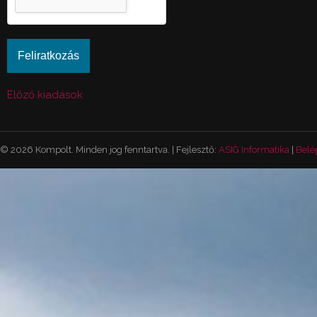
Előző kiadások
© 2026 Kompolt. Minden jog fenntartva. | Fejlesztő:
ASIG Informatika
|
Belé