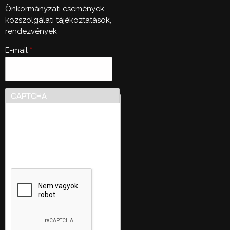
Önkormányzati események,
közszolgálati tájékoztatások,
rendezvények
E-mail
*
CAPTCHA
Ez a kérdés teszteli, hogy
vajon ember-e a látogató,
valamint megelőzi az
automatikus kéretlen
üzenetek beküldését.