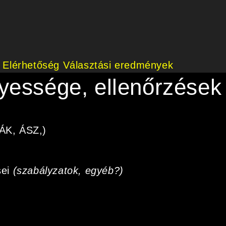
Elérhetőség
Választási eredmények
yessége, ellenőrzések
MÁK, ÁSZ,)
sei
(szabályzatok, egyéb?)