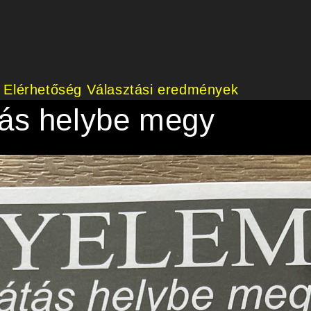
Elérhetőség
Választási eredmények
ás helybe megy