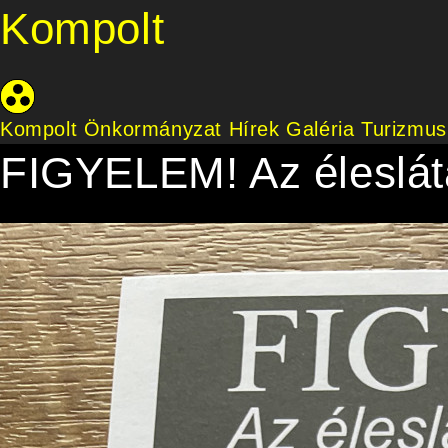
Kompolt
Kompolt Önkormányzat
Hírek
Galéria
Turizmus
FIGYELEM! Az éleslát